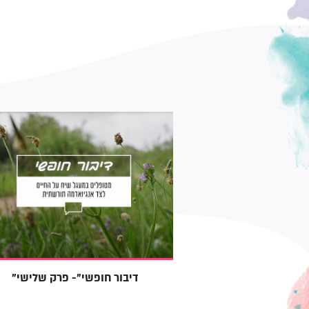
שי"- פרק שני
"דיבור חופשי"- פרק שלישי