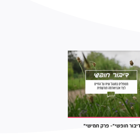
דיבור חופשי"- פרק חמישי
מור ומילן, חולות בא
תורשתית