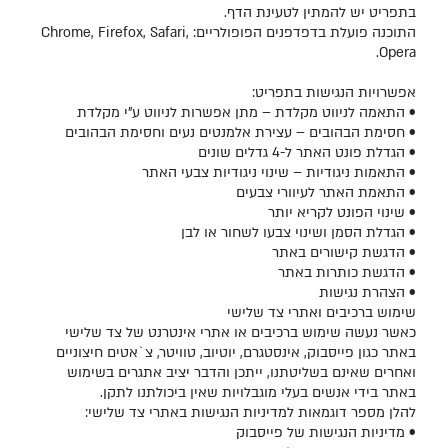
בתפריט יש להמתין לטעינת הדף.
התוכנה פועלת בדפדפנים הפופולריים: Chrome, Firefox, Safari,
Opera.
אפשרויות הנגישות בתפריט:
• התאמה לניווט מקלדת – מתן אפשרות לניווט ע"י מקלדת
• חסימת הבהובים – עצירת אלמנטים נעים וחסימת הבהובים
• הגדלת פונט האתר ל-4 גדלים שונים
• התאמות ניגודיות – שינוי ניגודיות צבעי האתר
• התאמת האתר לעיוורי צבעים
• שינוי הפונט לקריא יותר
• הגדלת הסמן ושינוי צבעו לשחור או לבן
• הדגשת קישורים באתר
• הדגשת כותרות באתר
• הצהרת נגישות
שימוש ברכיבים ואתרי צד שלישי
כאשר נעשה שימוש ברכיבים או אתרי אינטרנט של צד שלישי
באתר כגון פייסבוק, אינסטגרם, יוטיוב, טוויטר, צ`אטים חיצוניים
ואחרים שאינם בשליטתנו, ייתכן והדבר יציב אתגרים בשימוש
באתר בידי אנשים בעלי מוגבלויות שאין ביכולתנו לתקן.
להלן מספר דוגמאות למדיניות הנגישות באתרי צד שלישי:
• מדיניות הנגישות של פייסבוק