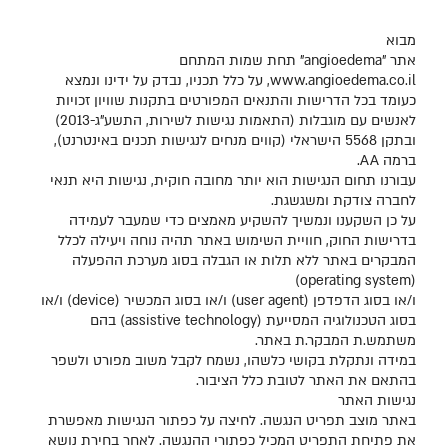
מבוא
אתר "angioedema" תחת שמות המתחם
www.angioedema.co.il, על כלל תכניו, נבדק על ידינו ונמצא
כעומד בכל הדרישות והתנאים המפורטים בתקנות שוויון זכויות
לאנשים עם מוגבלות (התאמות נגישות לשירות, התשע"ג-2013)
ובתקן 5568 הישראלי (קווים מנחים לנגישות תכנים באינטרנט),
ברמה AA.
עבורנו תחום הנגישות הוא יותר מחובה חוקית, נגישות היא תנאי
לחברה צודקת ומשגשגת.
על כן השקענו ונמשיך להשקיע מאמצים כדי שמעבר לעמידה
בדרישות החוק, חוויית השימוש באתר תהיה נוחה ויעילה לכלל
המבקרים באתר ללא תלות או הגבלה בסוג מערכת ההפעלה
(operating system)
ו/או בסוג הדפדפן (user agent) ו/או בסוג המכשיר (device) ו/או
בסוג הטכנולוגיה המסייעת (assistive technology) בהם
משתמש.ת המבקר.ת באתר.
במידה ונתקלת בקושי כלשהו, נשמח לקבל משוב מפורט ולשפר
בהתאם את האתר לטובת כלל הציבור.
נגישות האתר
באתר מוצב תפריט הנגשה. לחיצה על כפתור הנגישות מאפשרת
את פתיחת התפריט המכיל כפתורי ההנגשה. לאחר בחירת נושא