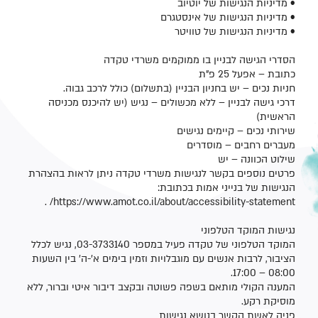
• מדיניות הנגישות של יוטיוב
• מדיניות הנגישות של אינסטגרם
• מדיניות הנגישות של טוויטר
הסדרי הגישה לבניין בו ממוקמים משרדי טקדה
כתובת – אפעל 25 פ"ת
חניות נכים – יש בחניון הבניין (בתשלום) כולל לרכב גבוה.
דרכי גישה לבניין – ללא מכשולים – נגיש (יש להיכנס מכניסה
הראשית)
שירותי נכים – קיימים נגישים
מעברים רחבים – מוסדרים
שילוט הכוונה – יש
פרטים נוספים בקשר לנגישות משרדי טקדה ניתן לראות בהצהרת
הנגישות של בנייני אמות בכתובת:
https://www.amot.co.il/about/accessibility-statement/ .
נגישות המוקד הטלפוני
המוקד הטלפוני של טקדה פעיל במספר 03-3733140, נגיש לכלל
הציבור, לרבות אנשים עם מוגבלויות וזמין בימים א'-ה' בין השעות
08:00 – 17:00.
המענה הקולי מותאם בשפה פשוטה ובקצב דיבור איטי וברור, ללא
מוסיקת רקע.
פניה לאשת הקשר בנושא נגישות