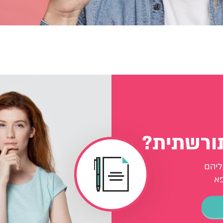
תורשתית?
ליהם
פא