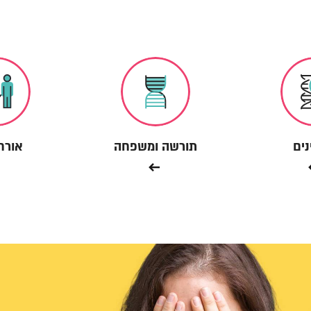
ים
תורשה ומשפחה
אורח