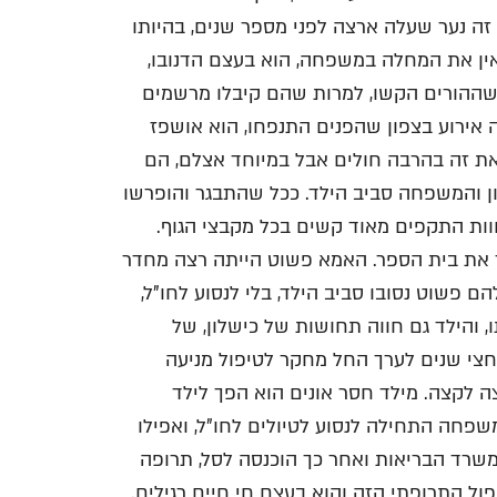
זה נער שעלה ארצה לפני מספר שנים, בהיותו
 אין את המחלה במשפחה, הוא בעצם הדנובו,
ההורים הקשו, למרות שהם קיבלו מרשמים
אירוע בצפון שהפנים התנפחו, הוא אושפז
 את זה בהרבה חולים אבל במיוחד אצלם, הם
ון והמשפחה סביב הילד. ככל שהתבגר והופרשו
חוות התקפים מאוד קשים בכל מקבצי הגוף.
 את בית הספר. האמא פשוט הייתה רצה מחדר
ם פשוט נסובו סביב הילד, בלי לנסוע לחו"ל,
, והילד גם חווה תחושות של כישלון, של
וחצי שנים לערך החל מחקר לטיפול מניעה
 לקצה. מילד חסר אונים הוא הפך לילד
פחה התחילה לנסוע לטיולים לחו"ל, ואפילו
שרד הבריאות ואחר כך הוכנסה לסל, תרופה
ול התרופתי הזה והוא בעצם חי חיים רגילים.