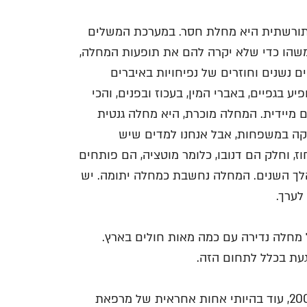
ורשתית היא מחלת חסר. במערכת המשלים
שהו כדי שלא יקרה להם את תופעות המחלה,
שנים וחוזרים של נפיחויות באיברים
פיע בגפיים, באברי המין, בעכוז ובפנים, והכי
ם מיידית. המחלה מוכרת, היא מחלה גנטית
ות שלה היא כ-50 אחוז גנטיקה במשפחות, אבל אנחנו למדים שיש
ת שנגועים במחלה גם כ-80 עד 100 אחוז, וחלק הם דנובו, כלומר מוטציה, הם פותחים
לך השנים. המחלה נחשבת כמחלה יתומה. יש
 מחלה נדירה עם כמה מאות חולים בארץ.
געת בכלל לתחום הזה.
לפני כ-16 שנה, ב-2004, עוד בהיותי אחות אחראית של מרפאת