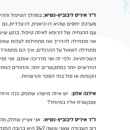
ד"ר איריס ליבוביץ-נשיא:
במהלך הטיפול וההיכ
מערכת יחסים שהיא דו-כיוונית, דו-צדדית, גם 
עם ההנחיה של הרופא לאיזה טיפול. ברגע שיש
אני מתחילה להדריך ואז מתחילות לעלות שאלות
מתחילה לשאול על ההרגלים, איך הם מתמודדים
החדשים יותר כמתקשרים יותר, והחולים הוותיק
הקופות או מול בתי הספר והרשויות.
אילנה אלון:
יש איזה מישהו שתפס, ככה איזה 
שנקשרת אליו במיוחד?
ד"ר איריס ליבוביץ-נשיא:
אני אציין שחלק מהחו
רוב העבודה שאני עושה /7