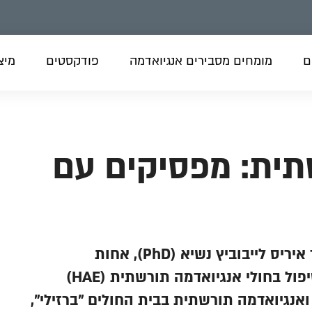
ם
מומחים מסבירים אנגיואדמה
פודקסטים
מיצו
תית: מפסיקים עם
מוזמנים להאזין לשיחה נדירה עם ד''ר איריס לייבוביץ נשיא (PhD), אחות
שהתמחתה לאורך השנים בתמיכה וטיפול בחולי אנגיואדמה תורשתית (HAE)
ואנגיואדמה תורשתית בבית החולים "ברזילי",