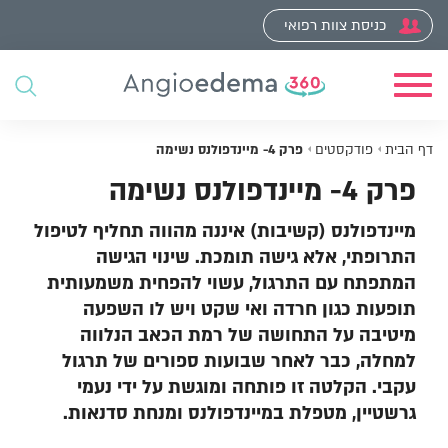
כניסת צוות רפואי
Toggle
navigation
דף הבית
פודקסטים
פרק 4- מיינדפולנס נשימה
פרק 4- מיינדפולנס נשימה
מיינדפולנס (קשיבות) איננה מהווה תחליף לטיפול
התרופתי, אלא גישה תומכת. שינוי הגישה
המתפתח עם התרגול, עשוי להפחית משמעותית
תופעות כגון חרדה ואי שקט ויש לו השפעה
מיטיבה על התחושה של רמת הכאב הנלווה
למחלה, כבר לאחר שבועות ספורים של תרגול
עקבי. הקלטה זו פותחה ומוגשת על ידי נעמי
גרשטיין, מטפלת במיינדפולנס ומנחת סדנאות.