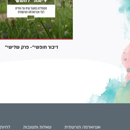
שי"- פרק שני
"דיבור חופשי"- פרק שלישי
אנגיואדמה תורשתית
שאלות ותשובות
לחיות