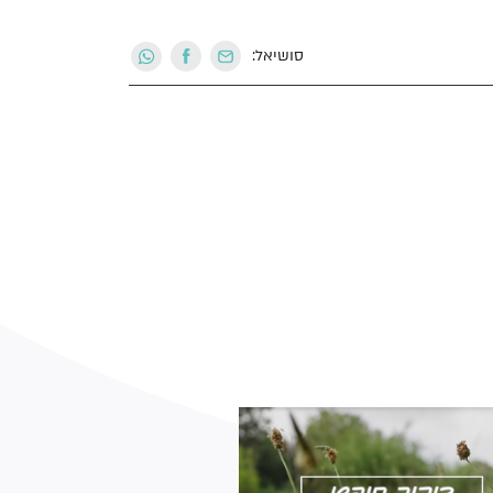
סושיאל: